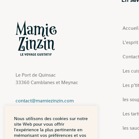
Accueil
L’espri
Contac
Les cui
Le Port de Quinsac
33360 Camblanes et Meynac
Les p’ti
les sou
contact@mamiezinzin.com
06 60 72 06 33
Les tart
06 89 84 06 02
Nous utilisons des cookies sur notre
site Web pour vous offrir
les sauc
l'expérience la plus pertinente en
mémorisant vos préférences et vos