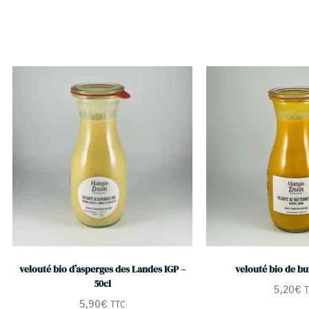
velouté bio d’asperges des Landes IGP –
velouté bio de bu
50cl
5,20
€
T
5,90
€
TTC