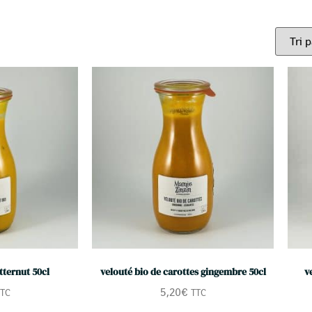
tternut 50cl
velouté bio de carottes gingembre 50cl
v
5,20
€
TC
TTC