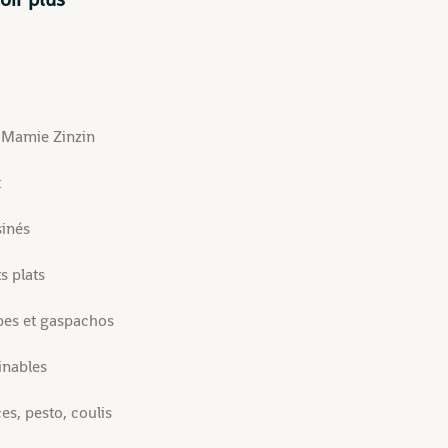
t Mamie Zinzin
t
sinés
ts plats
pes et gaspachos
inables
es, pesto, coulis